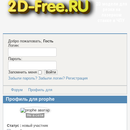
2D модели для
резки на
лазерном
станке и ЧПУ
Добро пожаловать,
Гость
Логин:
Пароль:
Запомнить меня
Забыли пароль?
Забыли логин?
Регистрация
Форум
Профиль для
Профиль для prophe
Не в сети
Статус :
новый участник