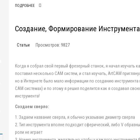
ПОДРОБНЕЕ
Создание, Формирование Инструмента
Статьи
Просмотров: 9827
я
Когда я собрал свой первый фрезерный станок, я начал изучать ка
поставил несколько CAM систем, и стал изучать, ArtCAM пригляну
но в Интернете было мало информации по созданию инструмента в 
а
CAM системах) и по этому я решил поделится как я создавал свою
инструмента!
Создаем сверло:
а
1. Задаем название сверла, я обычно указываю диаметр сверла
2. Тип инструмента вполне подходит сферический, либо V образны
роли не играет
3. Номер инструмента, желательно чтобы у каждого инструмента 