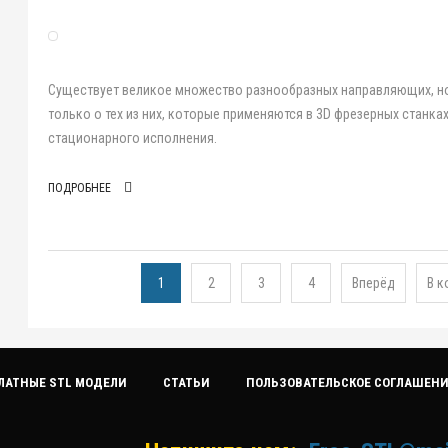
Существует великое множество разнообразных направляющих, но
только о тех из них, которые применяются в 3D фрезерных станка
стационарного исполнения.
ПОДРОБНЕЕ
1
2
3
4
Вперёд
В к
ЛАТНЫЕ STL МОДЕЛИ
СТАТЬИ
ПОЛЬЗОВАТЕЛЬСКОЕ СОГЛАШЕН