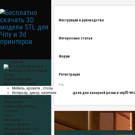
Инструкции и руководства
Интересные статьи
Форум
Главная
Регистрация
Панно и картины
Мебель и интерьер
Мебель, кровати , столы
Интерьер, декор, капители
2D мо
Охота и рыбалка
Персонажи
Гербы, медальоны
Религия
Часы
Ювелирка
Рамки и багеты
3D модели 4 Axis CNC
Нарды, шахматы