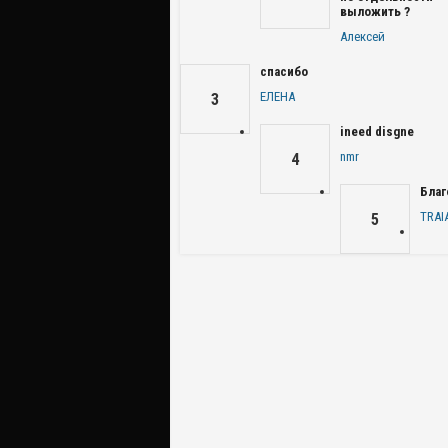
выложить ?
Алексей
спасибо
ЕЛЕНА
3
ineed disgne
nmr
4
Благ
TRAI
5