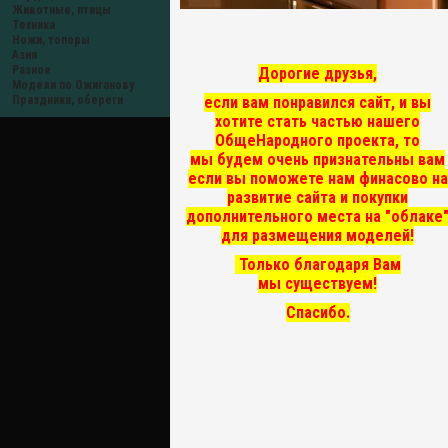
Животные, птицы
Техника
Ножи, топоры
Азия
Разное
Дорогие друзья,
Модели по Ожиганову
если вам понравился сайт, и вы
Праздники, обереги
хотите стать частью нашего
ОбщеНародного проекта, то
мы
будем очень признательны вам
если вы поможете нам финасово на
развитие сайта и покупки
дополнительного места на "облаке
для размещения моделей!
Только благодаря Вам
мы существуем!
Спасибо.