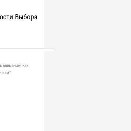
ности Выбора
ть внимание? Как
н нам?