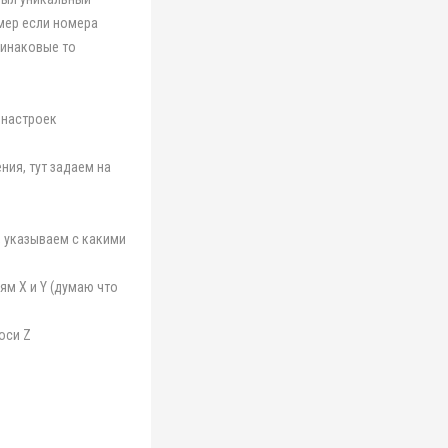
мер если номера
динаковые то
 настроек
ния, тут задаем на
, указываем с какими
ям X и Y (думаю что
оси Z