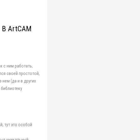
 В ArtCAM
к с ним работать,
лся своей простотой,
нем (да и в других
 библиотеку
й, тут это особой
был уникальный