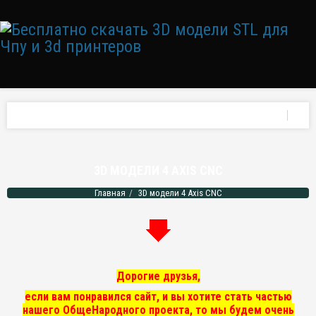
3D МОДЕЛИ 4 AXIS CNC
Главная
3D модели 4 Axis CNC
Дорогие друзья,
если вам понравился сайт, и вы хотите стать частью
нашего ОбщеНародного проекта, то мы
будем очень