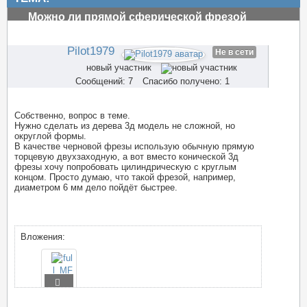
Можно ли прямой сферической фрезой
обрабатывать рельефную поверхность на чпу
#2915
Pilot1979
Не в сети
новый участник
Сообщений: 7
Спасибо получено: 1
Собственно, вопрос в теме.
Нужно сделать из дерева 3д модель не сложной, но
округлой формы.
В качестве черновой фрезы использую обычную прямую
торцевую двухзаходную, а вот вместо конической 3д
фрезы хочу попробовать цилиндрическую с круглым
концом. Просто думаю, что такой фрезой, например,
диаметром 6 мм дело пойдёт быстрее.
Вложения: