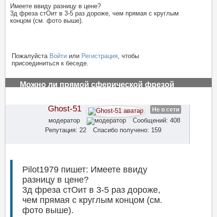
Имеете ввиду разницу в цене?
3д фреза стОит в 3-5 раз дороже, чем прямая с круглым
концом (см. фото выше).
Пожалуйста
Войти
или
Регистрация
, чтобы
присоединиться к беседе.
Можно ли прямой сферической фрезой
обрабатывать рельефную поверхность на чпу
#2934
Ghost-51
Не в сети
модератор
Сообщений: 408
Репутация: 22
Спасибо получено: 159
Pilot1979 пишет: Имеете ввиду
разницу в цене?
3д фреза стОит в 3-5 раз дороже,
чем прямая с круглым концом (см.
фото выше).