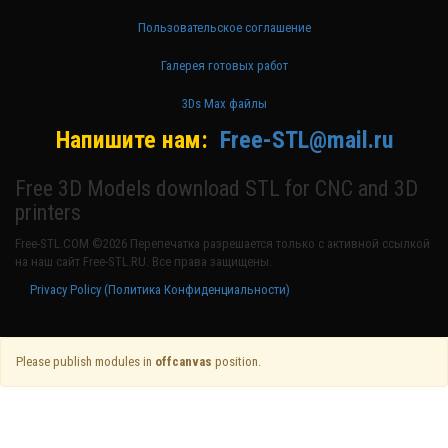
Пользовательское соглашение
Галерея готовых работ
3Ds Max файлы
Напишите нам:
Free-STL@mail.ru
Free 3D Models download STL for CNC and 3D
printers
Free-STL.COM ©2026 Перепечатка разрешается только с активной ссылкой
на наш сайт Free-STL.RU. Все права защищены.
Privacy Policy (Политика Конфиденциальности)
Please publish modules in
offcanvas
position.