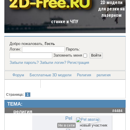
2D модели
для резки на
лазерном
станке и ЧПУ
Добро пожаловать,
Гость
Логин:
Пароль:
Запомнить меня
Забыли пароль?
Забыли логин?
Регистрация
Форум
Бесплатные 3D модели
Религия
религия
Страница:
1
ТЕМА:
#4484
религия
Pel
новый участник
Не в сети