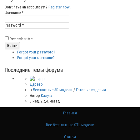
Don't have an account yet?
Register now!
Username *
Password *
Remember Me
Forgot your password?
Forgot your username?
Последние темы форума
Дерево
в
Бесплатные 3D модели
/
Готовые изделия
Автор
Калуга
3 нед. 2 дн. назад
Главная
Все бесплатные STL модели
Статьи