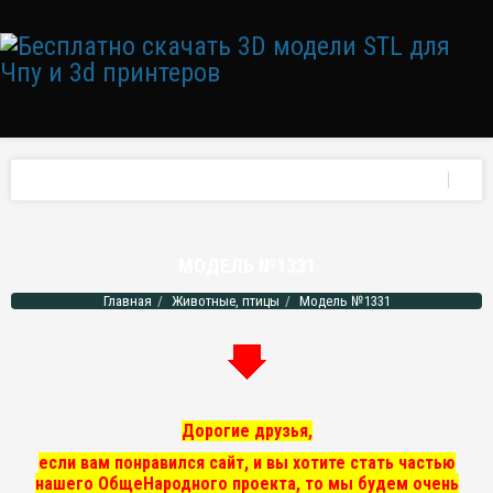
МОДЕЛЬ №1331
Главная
Животные, птицы
Модель №1331
Дорогие друзья,
если вам понравился сайт, и вы хотите стать частью
нашего ОбщеНародного проекта, то мы
будем очень