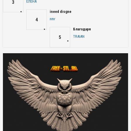
ЕЛЕНА
3
ineed disgne
nmr
4
Благодаря
TRAIAN
5