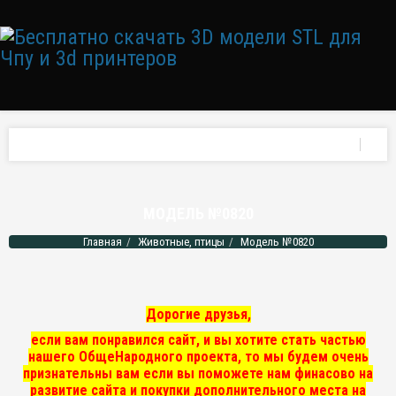
МОДЕЛЬ №0820
Главная
Животные, птицы
Модель №0820
Дорогие друзья,
если вам понравился сайт, и вы хотите стать частью
нашего ОбщеНародного проекта, то мы
будем очень
признательны вам если вы поможете нам финасово на
развитие сайта и покупки дополнительного места на