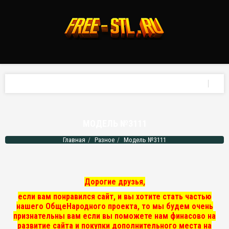
МОДЕЛЬ №3111
Главная
Разное
Модель №3111
Дорогие друзья,
если вам понравился сайт, и вы хотите стать частью
нашего ОбщеНародного проекта, то мы
будем очень
признательны вам если вы поможете нам финасово на
развитие сайта и покупки дополнительного места на