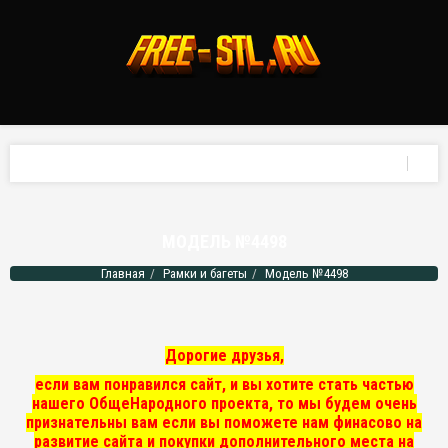
МОДЕЛЬ №4498
Главная
Рамки и багеты
Модель №4498
Дорогие друзья,
если вам понравился сайт, и вы хотите стать частью
нашего ОбщеНародного проекта, то мы
будем очень
признательны вам если вы поможете нам финасово на
развитие сайта и покупки дополнительного места на