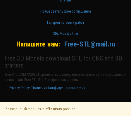
Статьи
Пользовательское соглашение
Галерея готовых работ
3Ds Max файлы
Напишите нам:
Free-STL@mail.ru
Free 3D Models download STL for CNC and 3D
printers
Free-STL.COM ©2026 Перепечатка разрешается только с активной ссылкой
на наш сайт Free-STL.RU. Все права защищены.
Privacy Policy (Политика Конфиденциальности)
Please publish modules in
offcanvas
position.