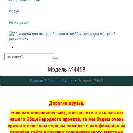
Форум
Регистрация
2D модели для лазерной
резки и чпу
Модель №4458
Главная
Рамки и багеты
Модель №4458
Дорогие друзья,
если вам понравился сайт, и вы хотите стать частью
нашего ОбщеНародного проекта, то мы
будем очень
признательны вам если вы поможете нам финасово на
развитие сайта и покупки дополнительного места на