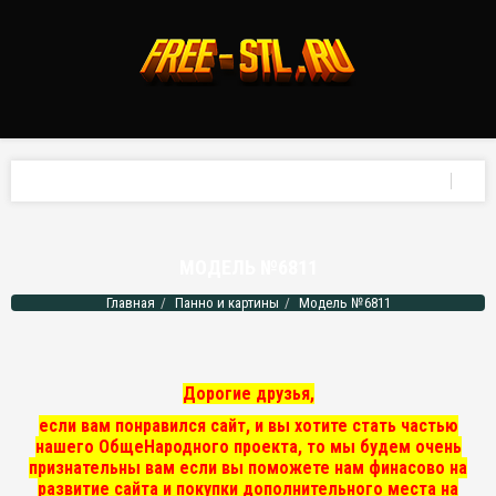
МОДЕЛЬ №6811
Главная
Панно и картины
Модель №6811
Дорогие друзья,
если вам понравился сайт, и вы хотите стать частью
нашего ОбщеНародного проекта, то мы
будем очень
признательны вам если вы поможете нам финасово на
развитие сайта и покупки дополнительного места на