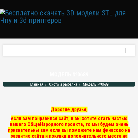
МОДЕЛЬ №0689
Главная
Охота и рыбалка
Модель №0689
Дорогие друзья,
если вам понравился сайт, и вы хотите стать частью
нашего ОбщеНародного проекта, то мы
будем очень
признательны вам если вы поможете нам финасово на
развитие сайта и покупки дополнительного места на