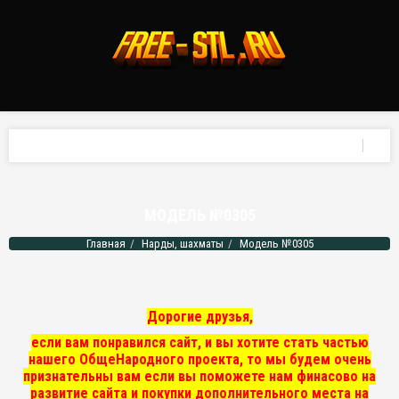
МОДЕЛЬ №0305
Главная
Нарды, шахматы
Модель №0305
Дорогие друзья,
если вам понравился сайт, и вы хотите стать частью
нашего ОбщеНародного проекта, то мы
будем очень
признательны вам если вы поможете нам финасово на
развитие сайта и покупки дополнительного места на