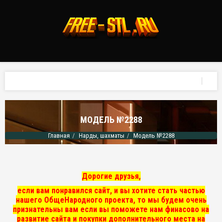
МОДЕЛЬ №2288
Главная
Нарды, шахматы
Модель №2288
Дорогие друзья,
если вам понравился сайт, и вы хотите стать частью
нашего ОбщеНародного проекта, то мы
будем очень
признательны вам если вы поможете нам финасово на
развитие сайта и покупки дополнительного места на