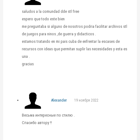
saludos a la comundad dde stl free
espero que todo este bien
me preguntaba si alguno de nosotros podria facilitar archivos stl
de juegos para ninos ,de guerra y didacticos .
estamos tratando en mi pais cuba de enfrentar la escases de
recursos con ideas que permitan suplir las necesidades y esta es
una .
gracias
Alexander
19 ноября 2022
Весьма интересные по стилю .
Спасибо автору !!