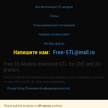
Все бесплатные STL модели
Статьи
Пользовательское соглашение
Галерея готовых работ
3Ds Max файлы
Напишите нам:
Free-STL@mail.ru
Free 3D Models download STL for CNC and 3D
printers
Free-STL.COM ©2026 Перепечатка разрешается только с активной ссылкой
на наш сайт Free-STL.RU. Все права защищены.
Privacy Policy (Политика Конфиденциальности)
Please publish modules in
offcanvas
position.