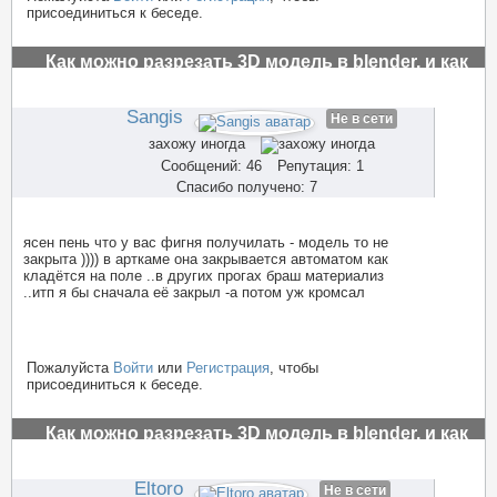
присоединиться к беседе.
Как можно разрезать 3D модель в blender, и как
заполнить пустоты?
#3512
Sangis
Не в сети
захожу иногда
Сообщений: 46
Репутация: 1
Спасибо получено: 7
ясен пень что у вас фигня получилать - модель то не
закрыта )))) в арткаме она закрывается автоматом как
кладётся на поле ..в других прогах браш материализ
..итп я бы сначала её закрыл -а потом уж кромсал
Пожалуйста
Войти
или
Регистрация
, чтобы
присоединиться к беседе.
Как можно разрезать 3D модель в blender, и как
заполнить пустоты?
#3513
Eltoro
Не в сети