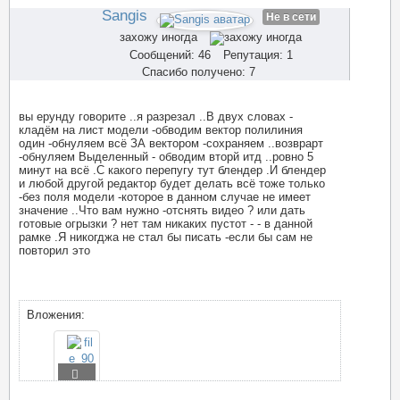
#3510
Sangis
Не в сети
захожу иногда
Сообщений: 46
Репутация: 1
Спасибо получено: 7
вы ерунду говорите ..я разрезал ..В двух словах -
кладём на лист модели -обводим вектор полилиния
один -обнуляем всё ЗА вектором -сохраняем ..возврарт
-обнуляем Выделенный - обводим вторй итд ..ровно 5
минут на всё .С какого перепугу тут блендер .И блендер
и любой другой редактор будет делать всё тоже только
-без поля модели -которое в данном случае не имеет
значение ..Что вам нужно -отснять видео ? или дать
готовые огрызки ? нет там никаких пустот - - в данной
рамке .Я никогджа не стал бы писать -если бы сам не
повторил это
Вложения: