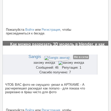
Пожалуйста
Войти
или
Регистрация
, чтобы
присоединиться к беседе.
Как можно разрезать 3D модель в blender, и как
заполнить пустоты?
#3511
Sangis
Не в сети
захожу иногда
Сообщений: 46
Репутация: 1
Спасибо получено: 7
ЧТОБ ВАС фото не смущало -резал в АРТКАМЕ - А
расчерепешил раскидал как попало - для показа что
разрезано в браш чисто для фото
Пожалуйста
Войти
или
Регистрация
, чтобы