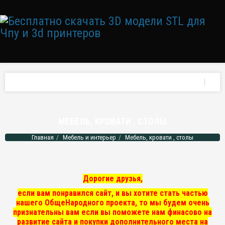
МЕБЕЛЬ, КРОВАТИ , СТОЛЫ
Главная
Мебель и интерьер
Мебель, кровати , столы
Дорогие друзья,
если вам понравился сайт, и вы хотите стать частью
нашего ОбщеНародного проекта, то мы
будем очень
признательны вам если вы поможете нам финасово на
развитие сайта и покупки дополнительного места на